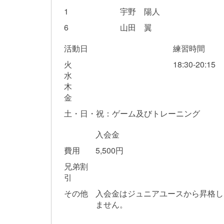
1
宇野 陽人
6
山田 翼
活動日
練習時間
火
18:30-20:15
水
木
金
土・日・祝：ゲーム及びトレーニング
入会金
費用
5,500円
兄弟割
引
その他
入会金はジュニアユースから昇格し
ません。