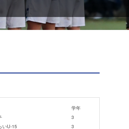
学年
チ
3
いU-15
3