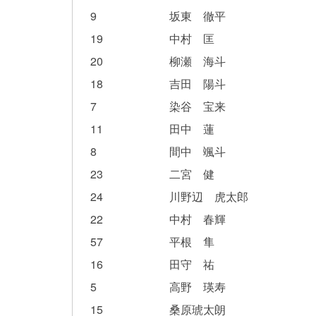
9
坂東 徹平
19
中村 匡
20
柳瀬 海斗
18
吉田 陽斗
7
染谷 宝来
11
田中 蓮
8
間中 颯斗
23
二宮 健
24
川野辺 虎太郎
22
中村 春輝
57
平根 隼
16
田守 祐
5
高野 瑛寿
15
桑原琥太朗