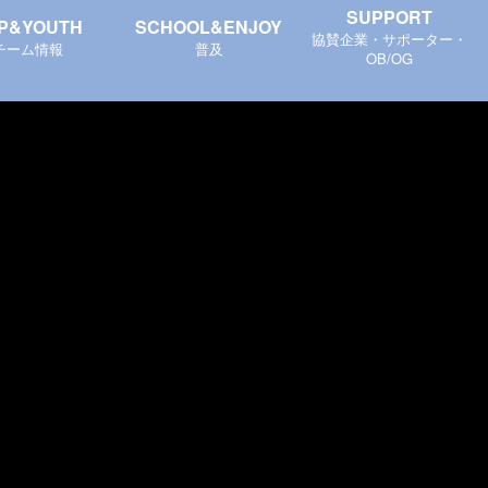
SUPPORT
P&YOUTH
SCHOOL&ENJOY
協賛企業・サポーター・
チーム情報
普及
OB/OG