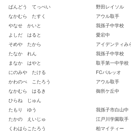
ばんどう てっぺい
野田レイソル
なかむら たすく
アウル取手
やなせ かいと
我孫子中学校
よしだ はると
愛宕中
そめや たから
アイデンティみら
たなか れん
我孫子中学校
まなか はやと
取手第一中学校
にのみや たける
FCバルッオ
かわのべ こたろう
アウル取手
なかむら はるき
御所ケ丘中
ひらね じゅん
たもり ゆう
我孫子市白山中
たかの えいじゅ
江戸川学園取手
くわはらこたろう
柏マイティー