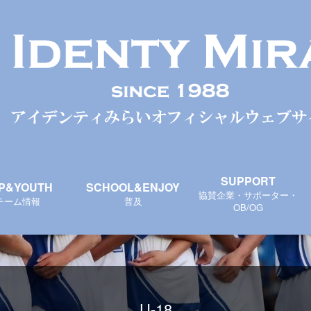
SUPPORT
P&YOUTH
SCHOOL&ENJOY
協賛企業・サポーター・
チーム情報
普及
OB/OG
U-18