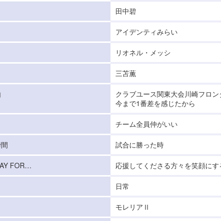
田中碧
アイデンティみらい
リオネル・メッシ
三苫薫
由
クラブユース関東大会川崎フロン
今まで1番差を感じたから
チーム全員仲がいい
瞬間
試合に勝った時
Y FOR…
応援してくださる方々を笑顔にす
日常
モレリアⅡ