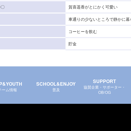
〇〇
賀喜遥香がとにかく可愛い
車通りの少ないところで静かに暮
コーヒーを飲む
貯金
SUPPORT
P&YOUTH
SCHOOL&ENJOY
協賛企業・サポーター・
チーム情報
普及
OB/OG