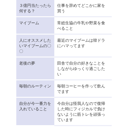
３億円当たったら
仕事を辞めてどこかに家を
何する？
買う
マイブーム
常総生協の牛乳や野菜を食
べること
人にオススメした
最近のマイブームは韓ドラ
いマイブームの〇
にハマってます
〇
老後の夢
田舎で自分の好きなことを
しながらゆっくり過ごした
い
毎朝のルーティン
毎朝コーヒーを作って飲ん
でます
自分が今一番力を
今自分は怪我人なので復帰
入れていること
した時にフィジカルで負け
ないように筋トレを頑張っ
ています