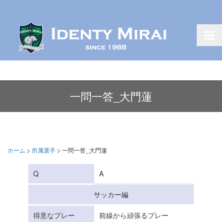
一問一答_大門蓮
ホーム
>
所属選手
>
一問一答_大門蓮
Q
A
サッカー編
得意なプレー
前線から頑張るプレー