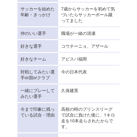
サッカーを始めた
7歳からサッカーを初めて気
年齢・きっかけ
づいたらサッカーボール蹴
ってました
仲のいい選手
職場が一緒の清瀬
好きな選手
コウチーニョ、アザール
好きなチーム
アビスパ福岡
対戦してみたい選
今の日本代表
手or国orクラブ
一緒にプレーして
久保建英
みたい選手
今まで印象に残っ
高校の時のプリンスリーグ
ている試合・理由
で試合に負けた後に、1キロ
走を10本走らされたからで
す。