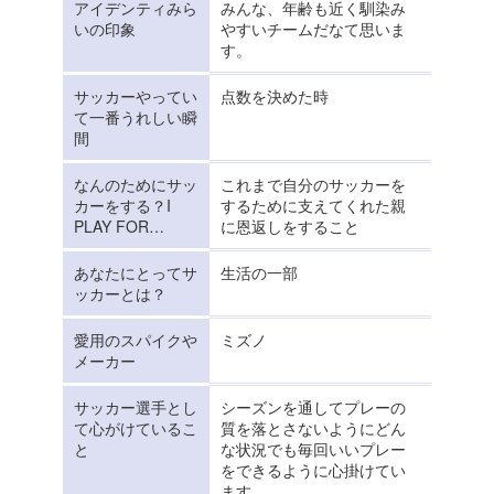
アイデンティみら
みんな、年齢も近く馴染み
いの印象
やすいチームだなて思いま
す。
サッカーやってい
点数を決めた時
て一番うれしい瞬
間
なんのためにサッ
これまで自分のサッカーを
カーをする？I
するために支えてくれた親
PLAY FOR…
に恩返しをすること
あなたにとってサ
生活の一部
ッカーとは？
愛用のスパイクや
ミズノ
メーカー
サッカー選手とし
シーズンを通してプレーの
て心がけているこ
質を落とさないようにどん
と
な状況でも毎回いいプレー
をできるように心掛けてい
ます