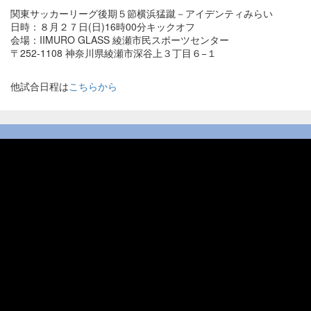
関東サッカーリーグ後期５節横浜猛蹴－アイデンティみらい
日時：８月２７日(日)16時00分キックオフ
会場：IIMURO GLASS 綾瀬市民スポーツセンター
〒252-1108 神奈川県綾瀬市深谷上３丁目６−１
他試合日程は
こちらから