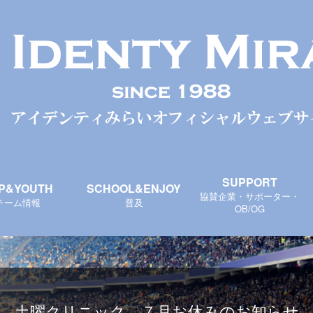
SUPPORT
P&YOUTH
SCHOOL&ENJOY
協賛企業・サポーター・
チーム情報
普及
OB/OG
土曜クリニック ７月お休みのお知らせ