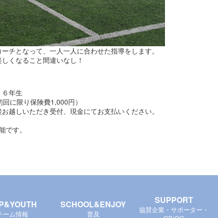
コーチとなって、一人一人に合わせた指導をします。
楽しくなること間違いなし！
－６年生
初回に限り保険費1,000円）
接お越しいただき受付、現金にてお支払いください。
能です。
SUPPORT
P&YOUTH
SCHOOL&ENJOY
協賛企業・サポーター・
チーム情報
普及