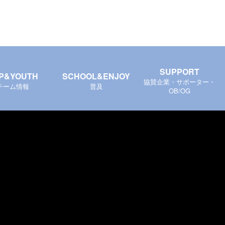
SUPPORT
P&YOUTH
SCHOOL&ENJOY
協賛企業・サポーター・
チーム情報
普及
OB/OG