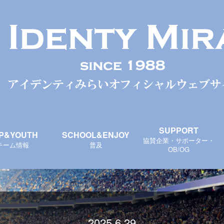
SUPPORT
P&YOUTH
SCHOOL&ENJOY
協賛企業・サポーター・
チーム情報
普及
OB/OG
2025.6.29