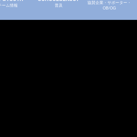
協賛企業・サポーター・
チーム情報
普及
OB/OG