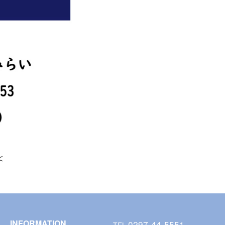
＜
INFORMATION
0297-44-5551
TEL