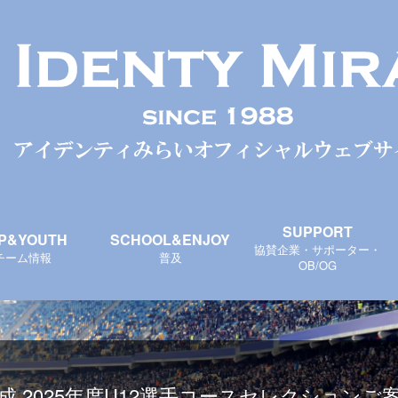
SUPPORT
P&YOUTH
SCHOOL&ENJOY
協賛企業・サポーター・
チーム情報
普及
OB/OG
成 2025年度U12選手コースセレクションご