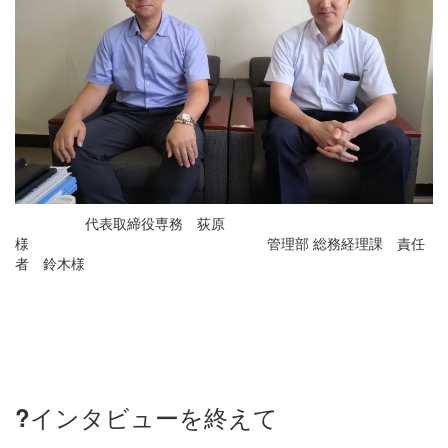
代表取締役専務 荻原
様 管理部 総務経理課 責任
者 鈴木様
?
インタビューを終えて