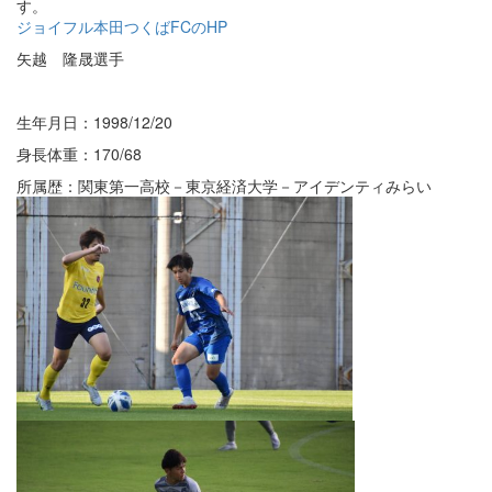
す。
ジョイフル本田つくばFCのHP
矢越 隆晟選手
生年月日：1998/12/20
身長体重：170/68
所属歴：関東第一高校－東京経済大学－アイデンティみらい