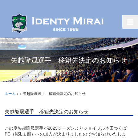
矢越隆晟選手 移籍先決定のお知らせ
ホーム
>
>
矢越隆晟選手 移籍先決定のお知らせ
矢越隆晟選手 移籍先決定のお知らせ
この度矢越隆晟選手が2023シーズンよりジョイフル本田つくば
FC（KSL１部）への加入が決まりましたのでお知らせいたしま