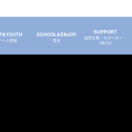
SUPPORT
P&YOUTH
SCHOOL&ENJOY
協賛企業・サポーター・
チーム情報
普及
OB/OG