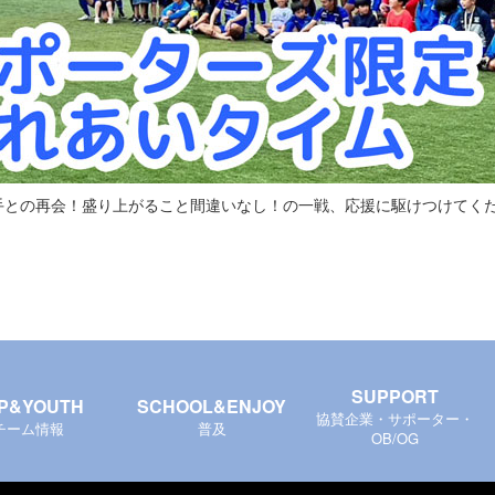
手との再会！盛り上がること間違いなし！の一戦、応援に駆けつけてく
SUPPORT
P&YOUTH
SCHOOL&ENJOY
協賛企業・サポーター・
チーム情報
普及
OB/OG