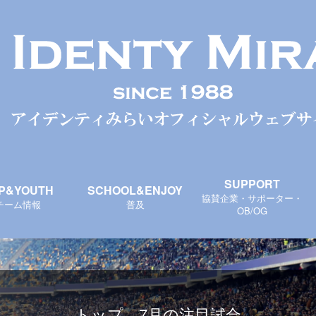
SUPPORT
P&YOUTH
SCHOOL&ENJOY
協賛企業・サポーター・
チーム情報
普及
OB/OG
トップ 7月の注目試合