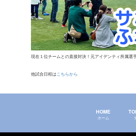
現在１位チームとの直接対決！元アイデンティ所属選
他試合日程は
こちらから
HOME
TO
ホーム