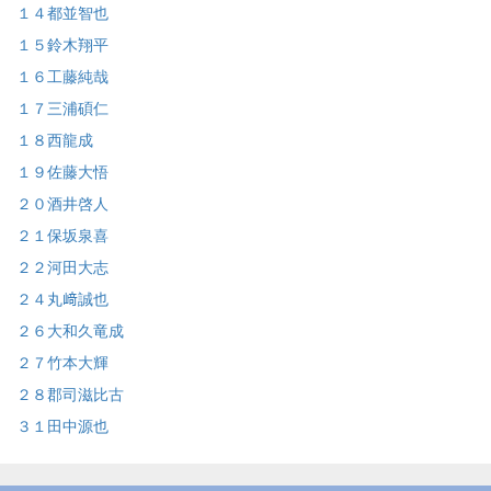
１４都並智也
１５鈴木翔平
１６工藤純哉
１７三浦碩仁
１８西龍成
１９佐藤大悟
２０酒井啓人
２１保坂泉喜
２２河田大志
２４丸﨑誠也
２６大和久竜成
２７竹本大輝
２８郡司滋比古
３１田中源也