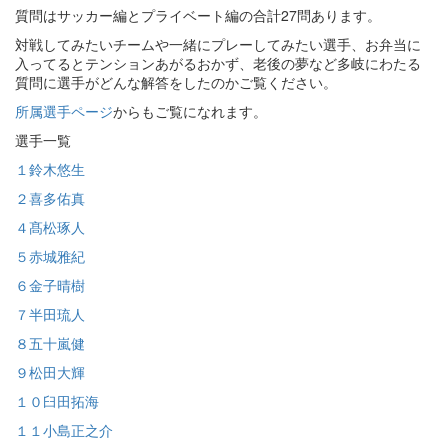
質問はサッカー編とプライベート編の合計27問あります。
対戦してみたいチームや一緒にプレーしてみたい選手、お弁当に
入ってるとテンションあがるおかず、老後の夢など多岐にわたる
質問に選手がどんな解答をしたのかご覧ください。
所属選手ページ
からもご覧になれます。
選手一覧
１鈴木悠生
２喜多佑真
４髙松琢人
５赤城雅紀
６金子晴樹
７半田琉人
８五十嵐健
９松田大輝
１０臼田拓海
１１小島正之介