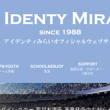
SUPPORT
P&YOUTH
SCHOOL&ENJOY
協賛企業・サポーター・
チーム情報
普及
OB/OG
ダイレクター 荒川友康氏 著書発売のお知らせ