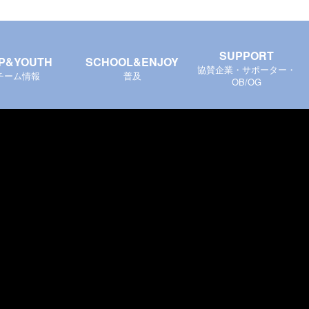
SUPPORT
P&YOUTH
SCHOOL&ENJOY
協賛企業・サポーター・
チーム情報
普及
OB/OG