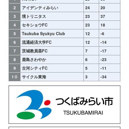
2
アイデンティみらい
24
20
3
境トリニタス
23
37
4
セキショウFC
23
18
5
Tsukuba Syukyu Club
12
-6
6
流通経済大学FC
12
-14
7
茨城教員葵FC
7
-17
8
鹿島さわやか
6
-23
9
古河シティFC
5
-11
1０
サイクル東海
3
-34