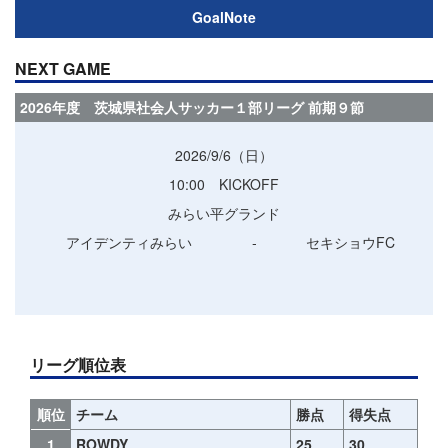
GoalNote
NEXT GAME
2026年度 茨城県社会人サッカー１部リーグ 前期９節
2026/9/6（日）
10:00 KICKOFF
みらい平グランド
アイデンティみらい
‐
セキショウFC
リーグ順位表
順位
チーム
勝点
得失点
1
ROWDY
25
30